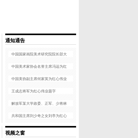
通知通告
中国国家画院美术研究院院长邵大
箴为红心伟业题字
中国美术家协会名誉主席冯远为红
心伟业题字
中国美协副主席何家英为红心伟业
题字
王成志将军为红心伟业题字
解放军某大学政委、正军、少将林
继福为红心伟业题字
共和国主席刘少奇之女刘亭为红心
伟业题字
原军事科学院院长、党委书记、上
视频之窗
将刘精松为红心伟业题字