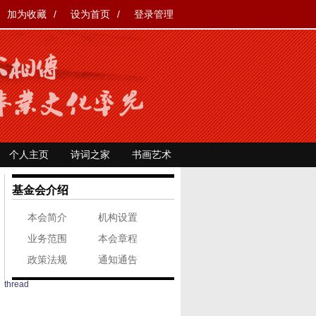
加为收藏
/
设为首页
/
登录管理
个人主页
诗词之家
书画艺术
基金会介绍
本会简介
机构设置
业务范围
本会章程
政策法规
通知通告
thread