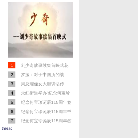
军事科学院原副院长、中将糜振玉
为红心伟业题字
原二炮装备部政委、少将杨国谦为
红心伟业题字
原广州通信学院训练部部长、少将
史祥彬为红心伟业题字
1
刘少奇故事续集首映式花
2
絮
罗援：对于中国历的战
3
役，我们要拒绝片面的理
周总理侄女大胆讲话传
4
解！
出，马上没了，快看！
永红街道举办“纪念何宝珍
5
诞辰115周年”签名赠书活
纪念何宝珍诞辰115周年签
6
动（搜狐视频）
名赠书活动（凤凰视频）
纪念何宝珍诞辰115周年书
7
画展在常州开幕（ 凤凰视
纪念何宝珍诞辰115周年签
thread
8
频）
名赠书活动（央视网络电
纪念何宝珍诞辰115周年书